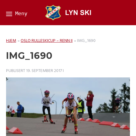
HJEM
»
OSLO RULLESKICUP – RENN II
»
IMG_1690
IMG_1690
PUBLISERT
19. SEPTEMBER 2017
I