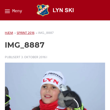
HJEM
»
SPRINT 2016
»
IMG_8887
IMG_8887
PUBLISERT
3. OKTOBER 2016
I