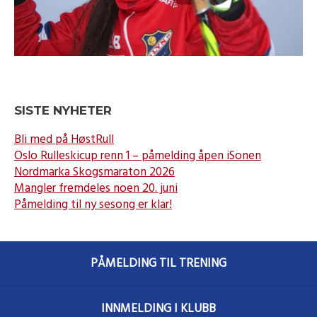
SISTE NYHETER
Bli med på HøstRull
Oslo Rulleskicup renn 1 – påmelding åpen iSonen
Nordmarka Skogsmaraton 2026
Mangler fremdeles noen 20. juni
Påmelding til ny sesong er klar!
PÅMELDING TIL TRENING
INNMELDING I KLUBB