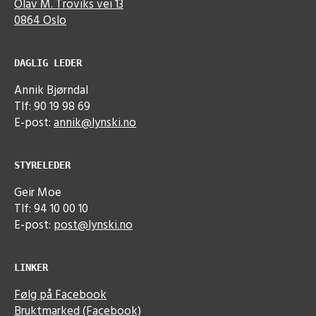
Olav M. Troviks vei 13
0864 Oslo
DAGLIG LEDER
Annik Bjørndal
Tlf: 90 19 98 69
E-post:
annik@lynski.no
STYRELEDER
Geir Moe
Tlf: 94 10 00 10
E-post:
post@lynski.no
LINKER
Følg på Facebook
Bruktmarked (Facebook)