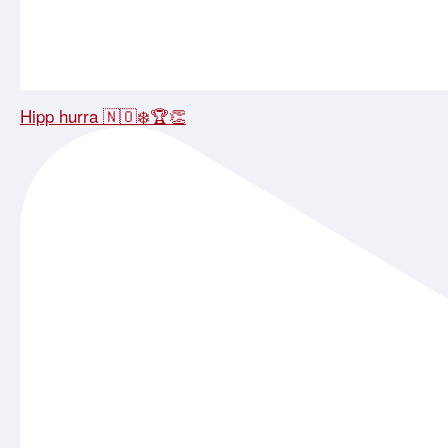
Hipp hurra 🇳🇴❄️🏆👏