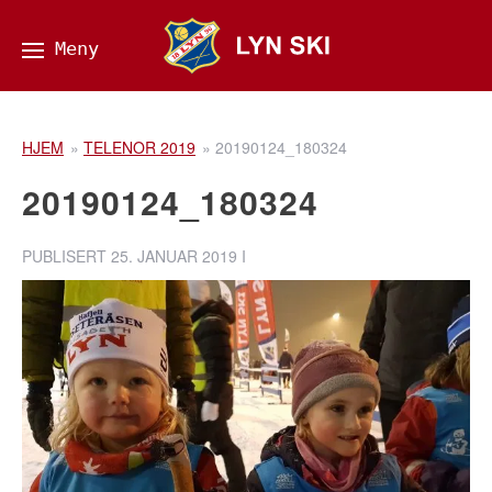
HJEM
»
TELENOR 2019
»
20190124_180324
20190124_180324
PUBLISERT
25. JANUAR 2019
I