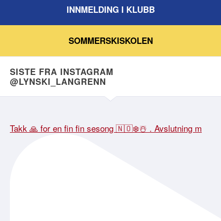
INNMELDING I KLUBB
SOMMERSKISKOLEN
SISTE FRA INSTAGRAM
@LYNSKI_LANGRENN
Takk 🙏 for en fin fin sesong 🇳🇴❄️☃️ . Avslutning m