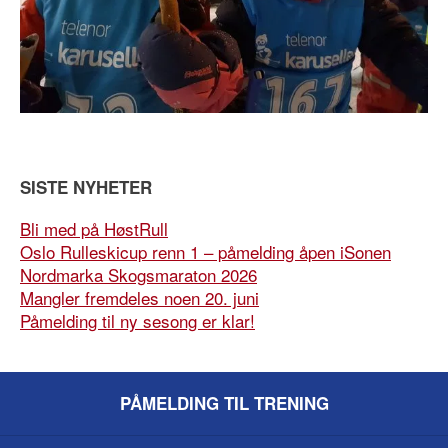
SISTE NYHETER
Bli med på HøstRull
Oslo Rulleskicup renn 1 – påmelding åpen iSonen
Nordmarka Skogsmaraton 2026
Mangler fremdeles noen 20. juni
Påmelding til ny sesong er klar!
PÅMELDING TIL TRENING