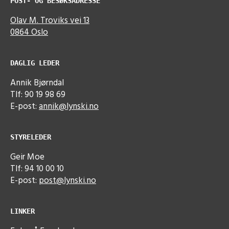
POST- OG BESØKSADRESSE
Olav M. Troviks vei 13
0864 Oslo
DAGLIG LEDER
Annik Bjørndal
Tlf: 90 19 98 69
E-post:
annik@lynski.no
STYRELEDER
Geir Moe
Tlf: 94 10 00 10
E-post:
post@lynski.no
LINKER