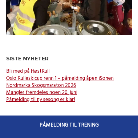
SISTE NYHETER
Bli med på HøstRull
Oslo Rulleskicup renn 1 – påmelding åpen iSonen
Nordmarka Skogsmaraton 2026
Mangler fremdeles noen 20. juni
Påmelding til ny sesong er klar!
PÅMELDING TIL TRENING