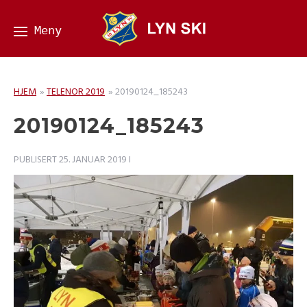
HJEM
»
TELENOR 2019
»
20190124_185243
20190124_185243
PUBLISERT
25. JANUAR 2019
I