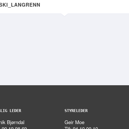
NSKI_LANGRENN
GLIG LEDER
STYRELEDER
ik Bjørndal
Geir Moe
: 90 19 98 69
Tlf: 94 10 00 10