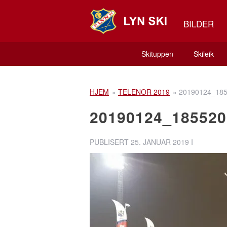
BILDER
Skituppen
Skileik
HJEM
»
TELENOR 2019
»
20190124_18
20190124_185520
PUBLISERT
25. JANUAR 2019
I