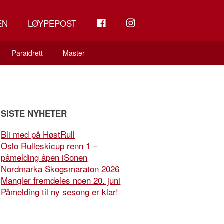
FB
INSTAGRAM
EN
LØYPEPOST
Paraidrett
Master
SISTE NYHETER
Bli med på HøstRull
Oslo Rulleskicup renn 1 –
påmelding åpen iSonen
Nordmarka Skogsmaraton 2026
Mangler fremdeles noen 20. juni
Påmelding til ny sesong er klar!