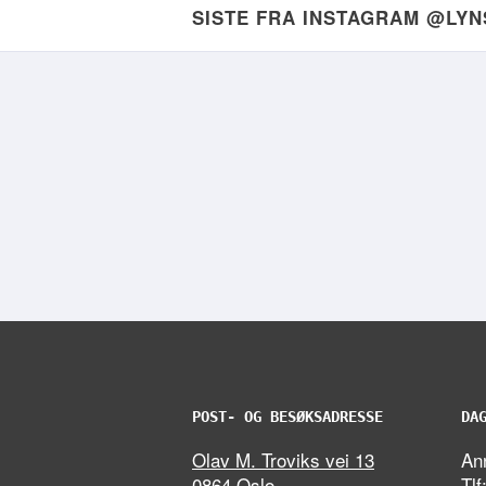
SISTE FRA INSTAGRAM @LY
POST- OG BESØKSADRESSE
DA
Olav M. Troviks vei 13
Ann
0864 Oslo
Tlf