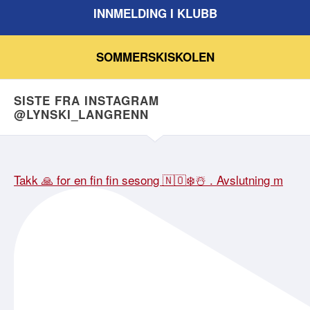
INNMELDING I KLUBB
SOMMERSKISKOLEN
SISTE FRA INSTAGRAM
@LYNSKI_LANGRENN
Takk 🙏 for en fin fin sesong 🇳🇴❄️☃️ . Avslutning m