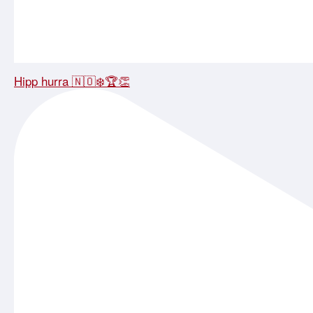
Hipp hurra 🇳🇴❄️🏆👏