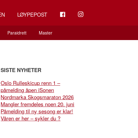
FB
INSTAGRAM
EN
LØYPEPOST
Paraidrett
Master
SISTE NYHETER
Oslo Rulleskicup renn 1 –
påmelding åpen iSonen
Nordmarka Skogsmaraton 2026
Mangler fremdeles noen 20. juni
Påmelding til ny sesong er klar!
Våren er her – sykler du ?