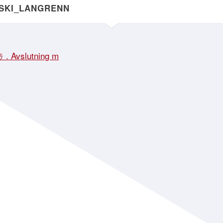
NSKI_LANGRENN
☃️ . Avslutning m