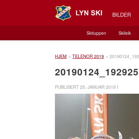
BILDER
Skituppen
Skileik
HJEM
»
TELENOR 2019
»
20190124_19
20190124_192925
PUBLISERT
25. JANUAR 2019
I