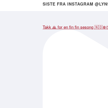
SISTE FRA INSTAGRAM @LY
Takk 🙏 for en fin fin sesong 🇳🇴❄️