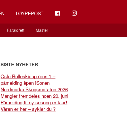
FB
INSTAGRAM
EN
LØYPEPOST
Paraidrett
Master
SISTE NYHETER
Oslo Rulleskicup renn 1 –
påmelding åpen iSonen
Nordmarka Skogsmaraton 2026
Mangler fremdeles noen 20. juni
Påmelding til ny sesong er klar!
Våren er her – sykler du ?