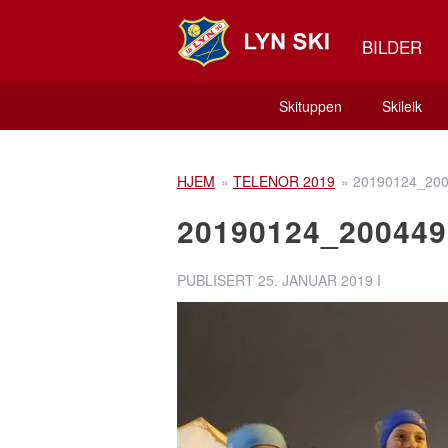
BILDER
Skituppen
Skileik
HJEM
»
TELENOR 2019
»
20190124_20
20190124_200449
PUBLISERT
25. JANUAR 2019
I