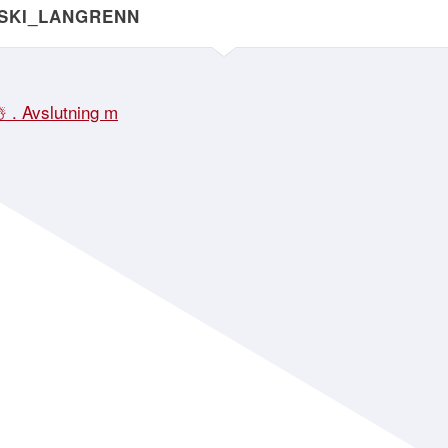
NSKI_LANGRENN
☃️ . Avslutning m