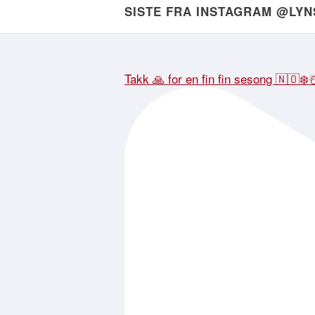
SISTE FRA INSTAGRAM @LY
Takk 🙏 for en fin fin sesong 🇳🇴❄️