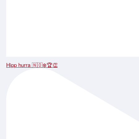
Hipp hurra 🇳🇴❄️🏆👏