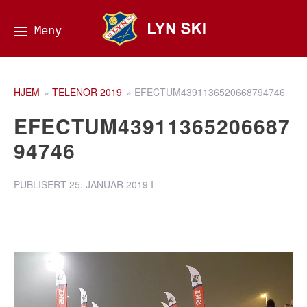
HJEM
»
TELENOR 2019
»
EFECTUM4391136520668794746
EFECTUM43911365206687
94746
PUBLISERT
25. JANUAR 2019
I