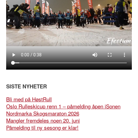
SISTE NYHETER
Bli med på HøstRull
Oslo Rulleskicup renn 1 – påmelding åpen iSonen
Nordmarka Skogsmaraton 2026
Mangler fremdeles noen 20. juni
Påmelding til ny sesong er klar!