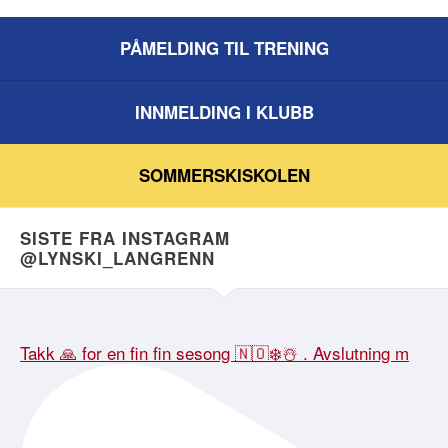
PÅMELDING TIL TRENING
INNMELDING I KLUBB
SOMMERSKISKOLEN
SISTE FRA INSTAGRAM
@LYNSKI_LANGRENN
Takk 🙏 for en fin fin sesong 🇳🇴❄️☃️ . Avslutning m