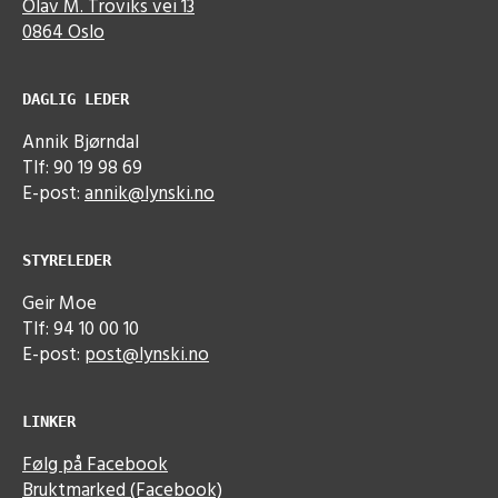
Olav M. Troviks vei 13
0864 Oslo
DAGLIG LEDER
Annik Bjørndal
Tlf: 90 19 98 69
E-post:
annik@lynski.no
STYRELEDER
Geir Moe
Tlf: 94 10 00 10
E-post:
post@lynski.no
LINKER
Følg på Facebook
Bruktmarked (Facebook)