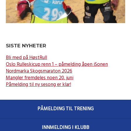
SISTE NYHETER
Bli med på HøstRull
Oslo Rulleskicup renn 1 – påmelding åpen iSonen
Nordmarka Skogsmaraton 2026
Mangler fremdeles noen 20. juni
Påmelding til ny sesong er klar!
PÅMELDING TIL TRENING
INNMELDING I KLUBB