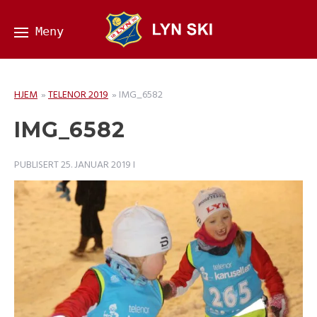
HJEM
»
TELENOR 2019
»
IMG_6582
IMG_6582
PUBLISERT
25. JANUAR 2019
I