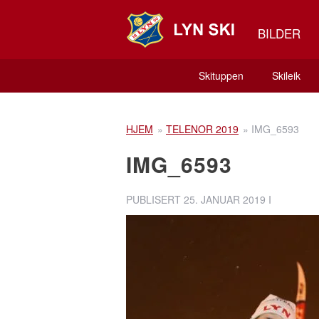
BILDER
Skituppen
Skileik
HJEM
»
TELENOR 2019
»
IMG_6593
IMG_6593
PUBLISERT
25. JANUAR 2019
I