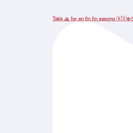
Takk 🙏 for en fin fin sesong 🇳🇴❄️