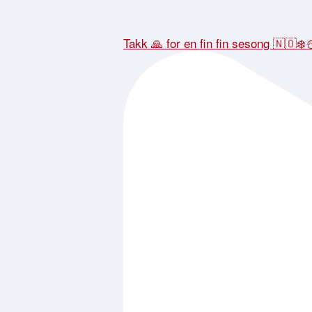
Takk 🙏 for en fin fin sesong 🇳🇴❄️