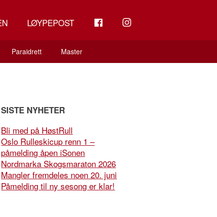
FB
INSTAGRAM
EN
LØYPEPOST
Paraidrett
Master
SISTE NYHETER
Bli med på HøstRull
Oslo Rulleskicup renn 1 –
påmelding åpen iSonen
Nordmarka Skogsmaraton 2026
Mangler fremdeles noen 20. juni
Påmelding til ny sesong er klar!