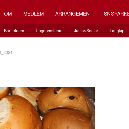
OM
MEDLEM
ARRANGEMENT
SNØPARK
Barneteam
Ungdomsteam
Junior/Senior
Langløp
G_3321