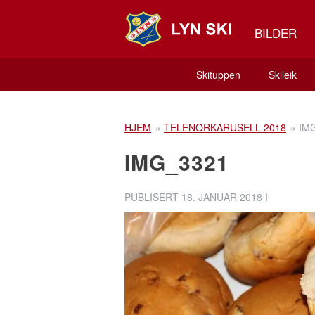
BILDER
Skituppen
Skileik
HJEM
»
TELENORKARUSELL 2018
»
IM
IMG_3321
PUBLISERT
18. JANUAR 2018
I