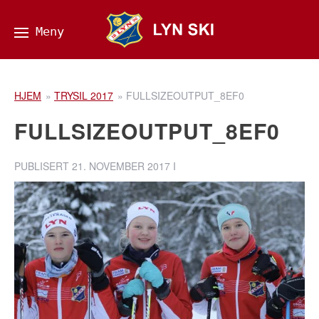
HJEM
»
TRYSIL 2017
»
FULLSIZEOUTPUT_8EF0
FULLSIZEOUTPUT_8EF0
PUBLISERT
21. NOVEMBER 2017
I