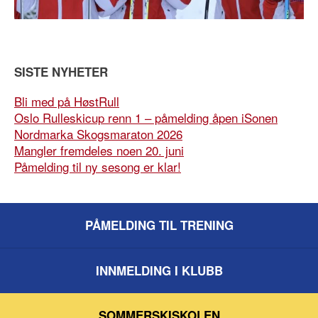
SISTE NYHETER
Bli med på HøstRull
Oslo Rulleskicup renn 1 – påmelding åpen iSonen
Nordmarka Skogsmaraton 2026
Mangler fremdeles noen 20. juni
Påmelding til ny sesong er klar!
PÅMELDING TIL TRENING
INNMELDING I KLUBB
SOMMERSKISKOLEN