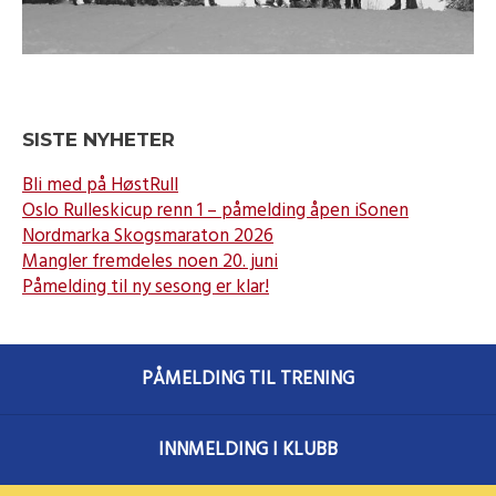
SISTE NYHETER
Bli med på HøstRull
Oslo Rulleskicup renn 1 – påmelding åpen iSonen
Nordmarka Skogsmaraton 2026
Mangler fremdeles noen 20. juni
Påmelding til ny sesong er klar!
PÅMELDING TIL TRENING
INNMELDING I KLUBB