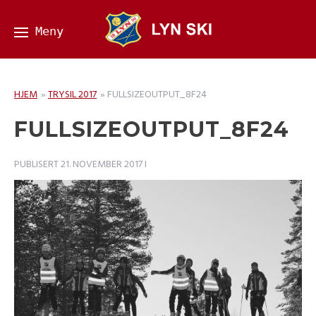
HJEM
»
TRYSIL 2017
»
FULLSIZEOUTPUT_8F24
FULLSIZEOUTPUT_8F24
PUBLISERT
21. NOVEMBER 2017
I