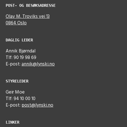
POST- OG BESØKSADRESSE
Olav M. Troviks vei 13
0864 Oslo
DAGLIG LEDER
Annik Bjørndal
Tlf: 90 19 98 69
E-post:
annik@lynski.no
STYRELEDER
Geir Moe
Tlf: 94 10 00 10
E-post:
post@lynski.no
LINKER