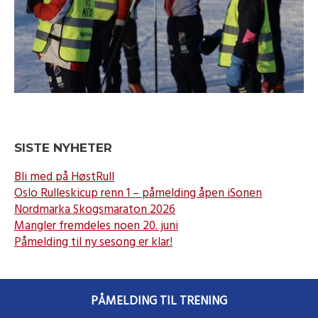
SISTE NYHETER
Bli med på HøstRull
Oslo Rulleskicup renn 1 – påmelding åpen iSonen
Nordmarka Skogsmaraton 2026
Mangler fremdeles noen 20. juni
Påmelding til ny sesong er klar!
PÅMELDING TIL TRENING