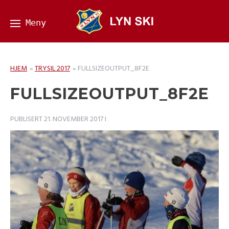
HJEM
»
TRYSIL 2017
»
FULLSIZEOUTPUT_8F2E
FULLSIZEOUTPUT_8F2E
PUBLISERT
21. NOVEMBER 2017
I