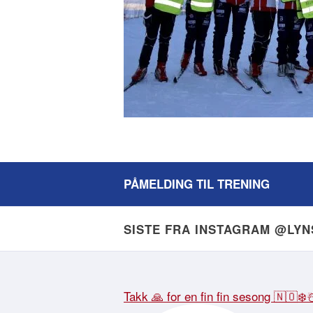
PÅMELDING TIL TRENING
SISTE FRA INSTAGRAM @LY
Takk 🙏 for en fin fin sesong 🇳🇴❄️