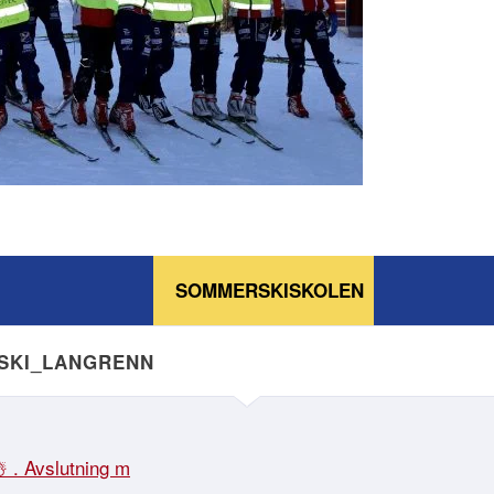
SOMMERSKISKOLEN
NSKI_LANGRENN
☃️ . Avslutning m