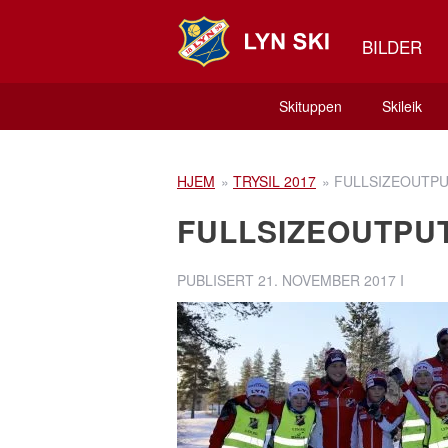
BILDER
Skituppen
Skileik
HJEM
»
TRYSIL 2017
»
FULLSIZEOUTPU
FULLSIZEOUTPU
PUBLISERT
21. NOVEMBER 2017
I