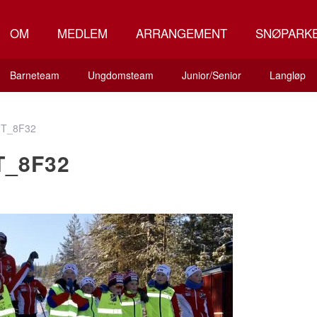
OM
MEDLEM
ARRANGEMENT
SNØPARK
Barneteam
Ungdomsteam
Junior/Senior
Langløp
T_8F32
T_8F32