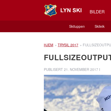
BILDER
Skituppen
Skileik
HJEM
»
TRYSIL 2017
»
FULLSIZEOUTPU
FULLSIZEOUTPU
PUBLISERT
21. NOVEMBER 2017
I