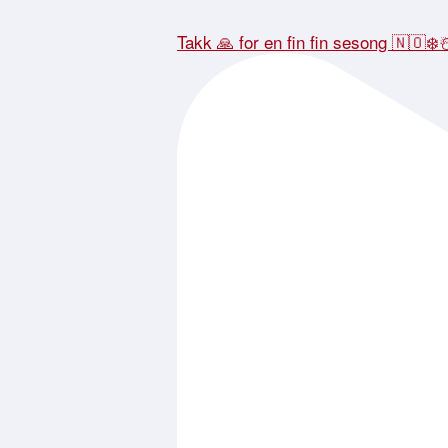
Takk 🙏 for en fin fin sesong 🇳🇴❄️