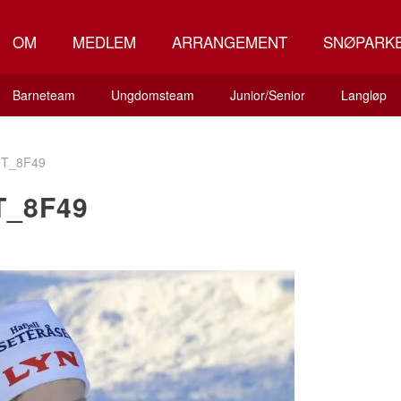
OM
MEDLEM
ARRANGEMENT
SNØPARK
Barneteam
Ungdomsteam
Junior/Senior
Langløp
T_8F49
T_8F49