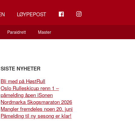
FB
INSTAGRAM
EN
LØYPEPOST
Paraidrett
Master
SISTE NYHETER
Bli med på HøstRull
Oslo Rulleskicup renn 1 –
påmelding åpen iSonen
Nordmarka Skogsmaraton 2026
Mangler fremdeles noen 20. juni
Påmelding til ny sesong er klar!