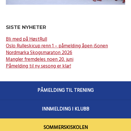
SISTE NYHETER
Bli med på HøstRull
Oslo Rulleskicup renn 1 – påmelding åpen iSonen
Nordmarka Skogsmaraton 2026
Mangler fremdeles noen 20. juni
Påmelding til ny sesong er klar!
PÅMELDING TIL TRENING
INNMELDING I KLUBB
SOMMERSKISKOLEN