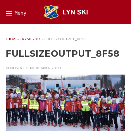
HJEM
»
TRYSIL 2017
»
FULLSIZEOUTPUT_8F58
FULLSIZEOUTPUT_8F58
PUBLISERT
21. NOVEMBER 2017
I