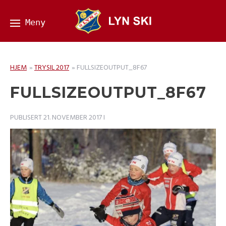
HJEM
»
TRYSIL 2017
»
FULLSIZEOUTPUT_8F67
FULLSIZEOUTPUT_8F67
PUBLISERT
21. NOVEMBER 2017
I