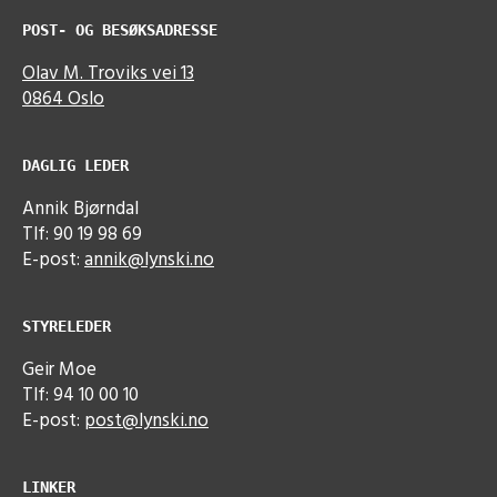
POST- OG BESØKSADRESSE
Olav M. Troviks vei 13
0864 Oslo
DAGLIG LEDER
Annik Bjørndal
Tlf: 90 19 98 69
E-post:
annik@lynski.no
STYRELEDER
Geir Moe
Tlf: 94 10 00 10
E-post:
post@lynski.no
LINKER