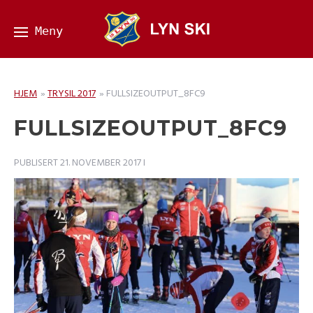
HJEM
»
TRYSIL 2017
»
FULLSIZEOUTPUT_8FC9
FULLSIZEOUTPUT_8FC9
PUBLISERT
21. NOVEMBER 2017
I