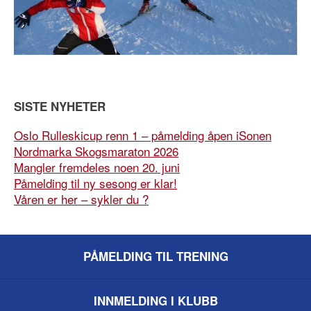
SISTE NYHETER
Oslo Rulleskicup renn 1 – påmelding åpen iSonen
Nordmarka Skogsmaraton 2026
Mangler fremdeles noen 20. juni
Påmelding til ny sesong er klar!
Våren er her – sykler du ?
PÅMELDING TIL TRENING
INNMELDING I KLUBB