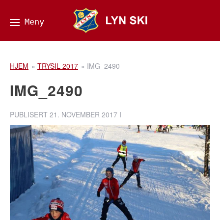
HJEM
»
TRYSIL 2017
»
IMG_2490
IMG_2490
PUBLISERT
21. NOVEMBER 2017
I