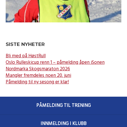
SISTE NYHETER
Bli med på HøstRull
Oslo Rulleskicup renn 1 – påmelding åpen iSonen
Nordmarka Skogsmaraton 2026
Mangler fremdeles noen 20. juni
Påmelding til ny sesong er klar!
PÅMELDING TIL TRENING
INNMELDING I KLUBB