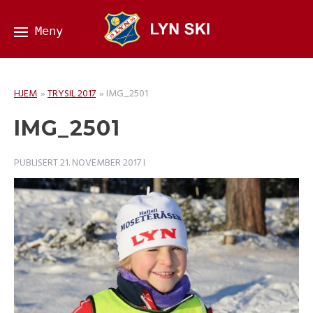
HJEM
»
TRYSIL 2017
»
IMG_2501
IMG_2501
PUBLISERT
21. NOVEMBER 2017
I