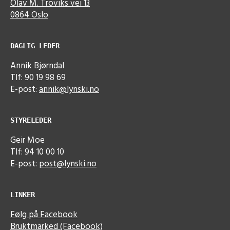
Olav M. Troviks vei 13
0864 Oslo
DAGLIG LEDER
Annik Bjørndal
Tlf: 90 19 98 69
E-post:
annik@lynski.no
STYRELEDER
Geir Moe
Tlf: 94 10 00 10
E-post:
post@lynski.no
LINKER
Følg på Facebook
Bruktmarked (Facebook)