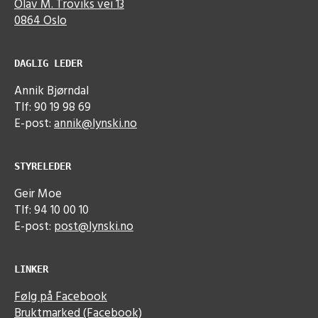
Olav M. Troviks vei 13
0864 Oslo
DAGLIG LEDER
Annik Bjørndal
Tlf: 90 19 98 69
E-post:
annik@lynski.no
STYRELEDER
Geir Moe
Tlf: 94 10 00 10
E-post:
post@lynski.no
LINKER
Følg på Facebook
Bruktmarked (Facebook)