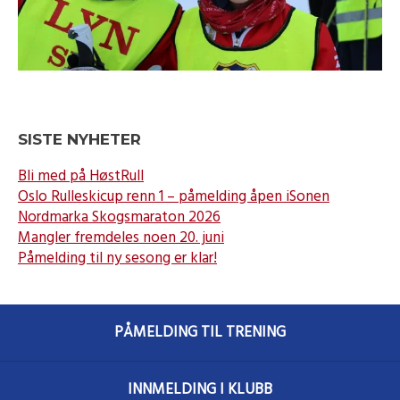
SISTE NYHETER
Bli med på HøstRull
Oslo Rulleskicup renn 1 – påmelding åpen iSonen
Nordmarka Skogsmaraton 2026
Mangler fremdeles noen 20. juni
Påmelding til ny sesong er klar!
PÅMELDING TIL TRENING
INNMELDING I KLUBB