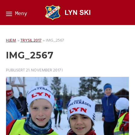
HJEM
»
TRYSIL 2017
»
IMG_2567
IMG_2567
PUBLISERT
21. NOVEMBER 2017
I