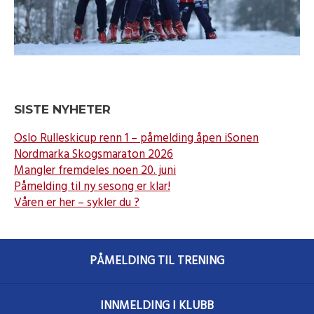
SISTE NYHETER
Oslo Rulleskicup renn 1 – påmelding åpen iSonen
Nordmarka Skogsmaraton 2026
Mangler fremdeles noen 20. juni
Påmelding til ny sesong er klar!
Våren er her – sykler du ?
PÅMELDING TIL TRENING
INNMELDING I KLUBB