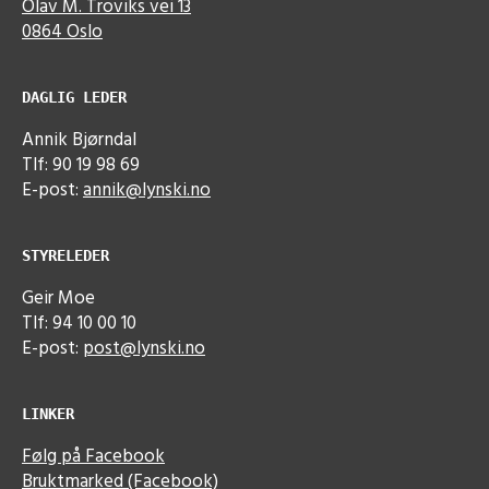
Olav M. Troviks vei 13
0864 Oslo
DAGLIG LEDER
Annik Bjørndal
Tlf: 90 19 98 69
E-post:
annik@lynski.no
STYRELEDER
Geir Moe
Tlf: 94 10 00 10
E-post:
post@lynski.no
LINKER
Følg på Facebook
Bruktmarked (Facebook)