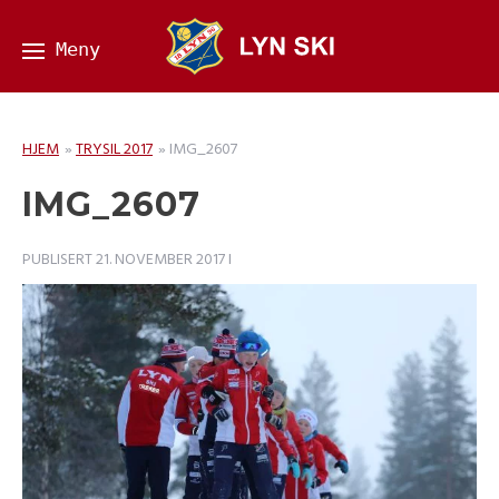
HJEM
»
TRYSIL 2017
»
IMG_2607
IMG_2607
PUBLISERT
21. NOVEMBER 2017
I