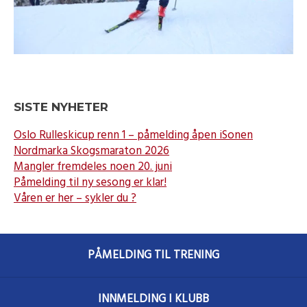
SISTE NYHETER
Oslo Rulleskicup renn 1 – påmelding åpen iSonen
Nordmarka Skogsmaraton 2026
Mangler fremdeles noen 20. juni
Påmelding til ny sesong er klar!
Våren er her – sykler du ?
PÅMELDING TIL TRENING
INNMELDING I KLUBB