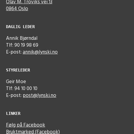
Olav M. Troviks vei 13
0864 Oslo
DAGLIG LEDER
Annik Bjørndal
Tlf: 90 19 98 69
E-post:
annik@lynski.no
STYRELEDER
Geir Moe
Tlf: 94 10 00 10
E-post:
post@lynski.no
LINKER
Følg på Facebook
Bruktmarked (Facebook)