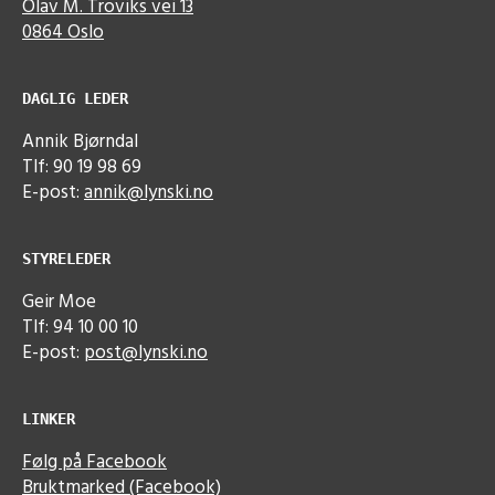
Olav M. Troviks vei 13
0864 Oslo
DAGLIG LEDER
Annik Bjørndal
Tlf: 90 19 98 69
E-post:
annik@lynski.no
STYRELEDER
Geir Moe
Tlf: 94 10 00 10
E-post:
post@lynski.no
LINKER
Følg på Facebook
Bruktmarked (Facebook)