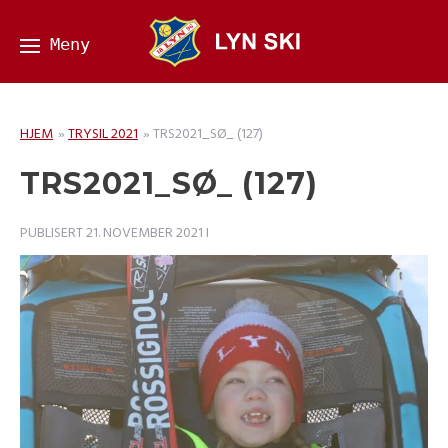
HJEM
»
TRYSIL 2021
»
TRS2021_SØ_ (127)
TRS2021_SØ_ (127)
PUBLISERT
21. NOVEMBER 2021
I