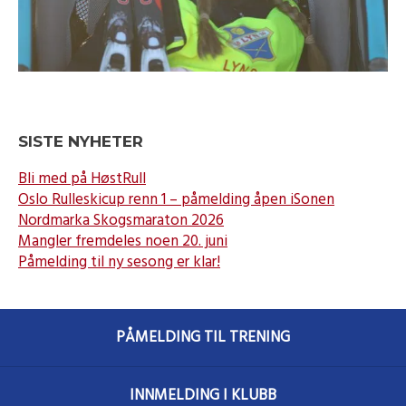
SISTE NYHETER
Bli med på HøstRull
Oslo Rulleskicup renn 1 – påmelding åpen iSonen
Nordmarka Skogsmaraton 2026
Mangler fremdeles noen 20. juni
Påmelding til ny sesong er klar!
PÅMELDING TIL TRENING
INNMELDING I KLUBB