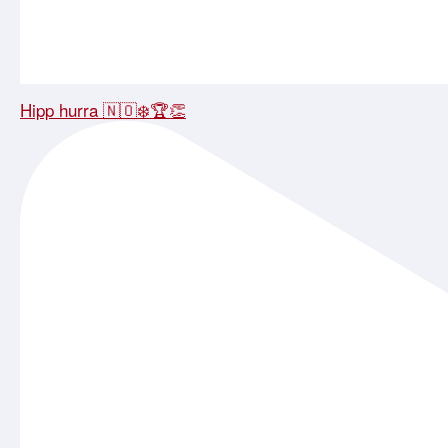
Hipp hurra 🇳🇴❄️🏆👏