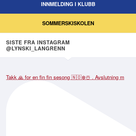
INNMELDING I KLUBB
SOMMERSKISKOLEN
SISTE FRA INSTAGRAM
@LYNSKI_LANGRENN
Takk 🙏 for en fin fin sesong 🇳🇴❄️☃️ . Avslutning m