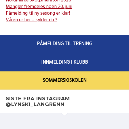
Nordmarka Skogsmaraton 2026
Mangler fremdeles noen 20. juni
Påmelding til ny sesong er klar!
Våren er her – sykler du ?
PÅMELDING TIL TRENING
INNMELDING I KLUBB
SOMMERSKISKOLEN
SISTE FRA INSTAGRAM
@LYNSKI_LANGRENN