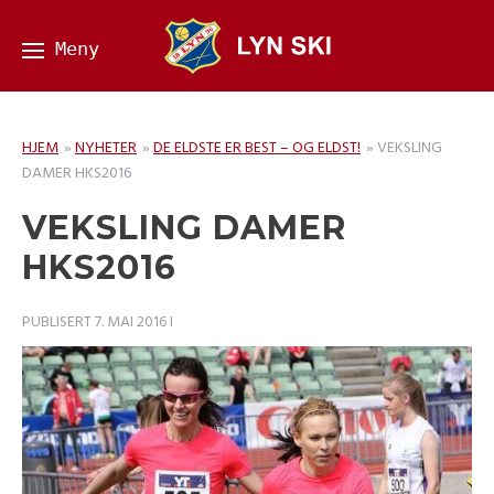
HJEM
»
NYHETER
»
DE ELDSTE ER BEST – OG ELDST!
»
VEKSLING
DAMER HKS2016
VEKSLING DAMER
HKS2016
PUBLISERT
7. MAI 2016
I