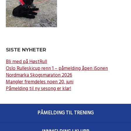
SISTE NYHETER
Bli med på HøstRull
Oslo Rulleskicup renn 1 – påmelding åpen iSonen
Nordmarka Skogsmaraton 2026
Mangler fremdeles noen 20. juni
Påmelding til ny sesong er klar!
PÅMELDING TIL TRENING