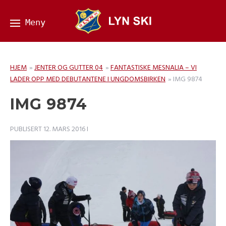
HJEM
»
JENTER OG GUTTER 04
»
FANTASTISKE MESNALIA – VI
LADER OPP MED DEBUTANTENE I UNGDOMSBIRKEN
»
IMG 9874
IMG 9874
PUBLISERT
12. MARS 2016
I