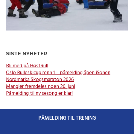
SISTE NYHETER
Bli med på HøstRull
Oslo Rulleskicup renn 1 – påmelding åpen iSonen
Nordmarka Skogsmaraton 2026
Mangler fremdeles noen 20. juni
Påmelding til ny sesong er klar!
PÅMELDING TIL TRENING