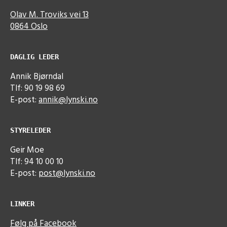
Olav M. Troviks vei 13
0864 Oslo
DAGLIG LEDER
Annik Bjørndal
Tlf: 90 19 98 69
E-post:
annik@lynski.no
STYRELEDER
Geir Moe
Tlf: 94 10 00 10
E-post:
post@lynski.no
LINKER
Følg på Facebook