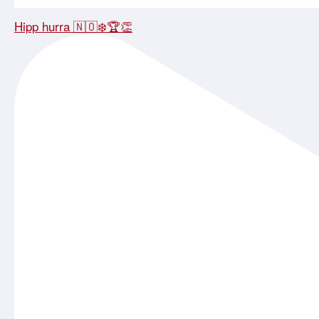
Hipp hurra 🇳🇴❄️🏆👏