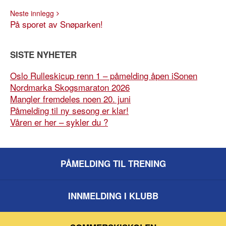
Neste innlegg
På sporet av Snøparken!
SISTE NYHETER
Oslo Rulleskicup renn 1 – påmelding åpen iSonen
Nordmarka Skogsmaraton 2026
Mangler fremdeles noen 20. juni
Påmelding til ny sesong er klar!
Våren er her – sykler du ?
PÅMELDING TIL TRENING
INNMELDING I KLUBB