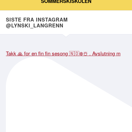
SOMMERSKISKOLEN
SISTE FRA INSTAGRAM
@LYNSKI_LANGRENN
Takk 🙏 for en fin fin sesong 🇳🇴❄️☃️ . Avslutning m