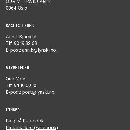
Olav M. Troviks vei 13
0864 Oslo
DAGLIG LEDER
Annik Bjørndal
Tlf: 90 19 98 69
E-post:
annik@lynski.no
STYRELEDER
Geir Moe
Tlf: 94 10 00 10
E-post:
post@lynski.no
LINKER
Følg på Facebook
Bruktmarked (Facebook)