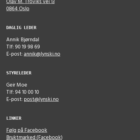
Olav M. Troviks vei 13
0864 Oslo
DAGLIG LEDER
Annik Bjørndal
Tlf: 90 19 98 69
E-post:
annik@lynski.no
STYRELEDER
Geir Moe
Tlf: 94 10 00 10
E-post:
post@lynski.no
LINKER
Følg på Facebook
Bruktmarked (Facebook)