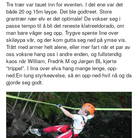
Tre trær var tauet inn for eventen. I det ene var det
både 20 og 15m løype. Det ble godtreet. Store
grantrær nær elv er det optimale! De vokser seg i
passe tempo til å bli det reneste klatreeldorado, om
man bare våger seg opp. Trygve spente line over
skiløypa vår, og der kom gutta seg ned på ymse vis.
Trått med armer helt alene, eller mer fart når et par av
oss voksne hang oss i andre enden, og fullstendig
kaos når William, Fredrik M og Jørgen BL kjørte
“trippel”. I lina over elva hang mange lenge, opp-
ned.
En tung styrkeøvelse, så en opp-ned-hvil nå og da
gjorde seg godt.