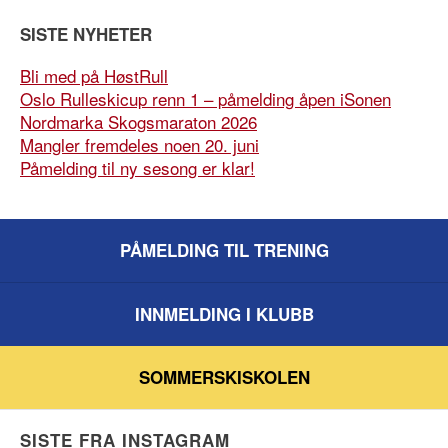
SISTE NYHETER
Bli med på HøstRull
Oslo Rulleskicup renn 1 – påmelding åpen iSonen
Nordmarka Skogsmaraton 2026
Mangler fremdeles noen 20. juni
Påmelding til ny sesong er klar!
PÅMELDING TIL TRENING
INNMELDING I KLUBB
SOMMERSKISKOLEN
SISTE FRA INSTAGRAM