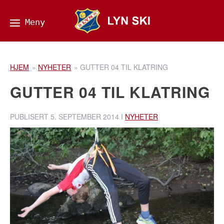
HJEM
»
NYHETER
»
GUTTER 04 TIL KLATRING
GUTTER 04 TIL KLATRING
PUBLISERT
5. SEPTEMBER 2014
I
NYHETER