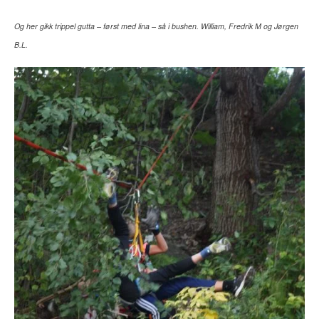
Og her gikk trippel gutta – først med lina – så i bushen. William, Fredrik M og Jørgen
B.L.