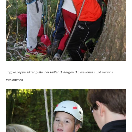
Trygve pappa sikrer gutta, her Petter B, Jørgen B.L og Jonas F. på vei inn i
trestammen