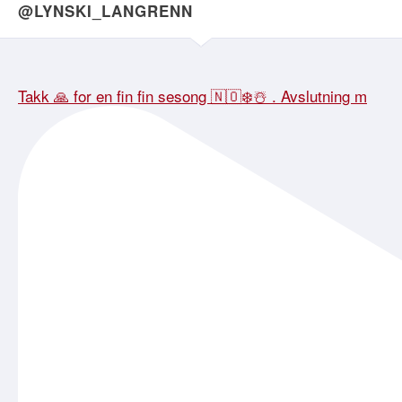
@LYNSKI_LANGRENN
Takk 🙏 for en fin fin sesong 🇳🇴❄️☃️ . Avslutning m