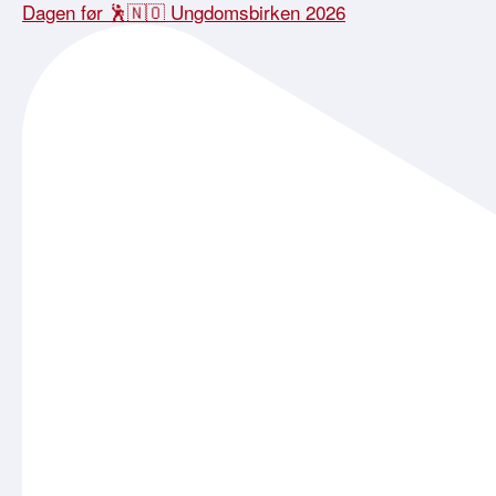
Dagen før 🕺🇳🇴 Ungdomsbirken 2026