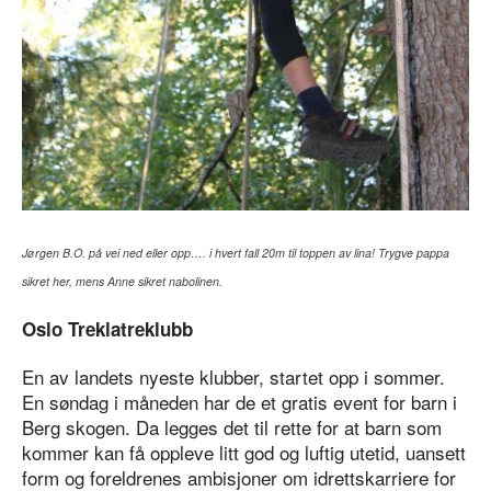
Jørgen B.O. på vei ned eller opp…. i hvert fall 20m til toppen av lina! Trygve pappa
sikret her, mens Anne sikret nabolinen.
Oslo Treklatreklubb
En av landets nyeste klubber, startet opp i sommer.
En søndag i måneden har de et gratis event for barn i
Berg skogen. Da legges det til rette for at barn som
kommer kan få oppleve litt god og luftig utetid, uansett
form og foreldrenes ambisjoner om idrettskarriere for