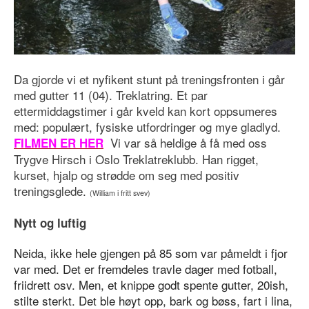
Da gjorde vi et nyfikent stunt på treningsfronten i går
med gutter 11 (04). Treklatring. Et par
ettermiddagstimer i går kveld kan kort oppsumeres
med: populært, fysiske utfordringer og mye gladlyd.
Vi var så heldige å få med oss
FILMEN ER HER
Trygve Hirsch i Oslo Treklatreklubb. Han rigget,
kurset, hjalp og strødde om seg med positiv
treningsglede.
(William i fritt svev)
Nytt og luftig
Neida, ikke hele gjengen på 85 som var påmeldt i fjor
var med. Det er fremdeles travle dager med fotball,
friidrett osv. Men, et knippe godt spente gutter, 20ish,
stilte sterkt. Det ble høyt opp, bark og bøss, fart i lina,