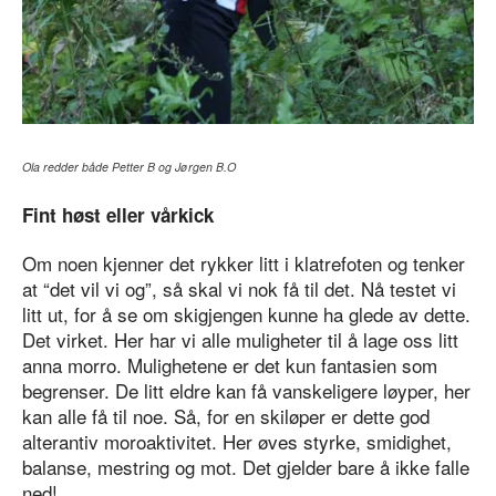
Ola redder både Petter B og Jørgen B.O
Fint høst eller vårkick
Om noen kjenner det rykker litt i klatrefoten og tenker
at “det vil vi og”, så skal vi nok få til det. Nå testet vi
litt ut, for å se om skigjengen kunne ha glede av dette.
Det virket. Her har vi alle muligheter til å lage oss litt
anna morro. Mulighetene er det kun fantasien som
begrenser. De litt eldre kan få vanskeligere løyper, her
kan alle få til noe. Så, for en skiløper er dette god
alterantiv moroaktivitet. Her øves styrke, smidighet,
balanse, mestring og mot. Det gjelder bare å ikke falle
ned!