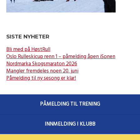
SISTE NYHETER
Bli med på HøstRull
Oslo Rulleskicup renn 1 – påmelding åpen iSonen
Nordmarka Skogsmaraton 2026
Mangler fremdeles noen 20. juni
Påmelding til ny sesong er klar!
PÅMELDING TIL TRENING
INNMELDING I KLUBB