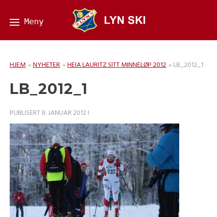
HJEM
»
NYHETER
»
HEIA LAURITZ SITT MINNELØP 2012
»
LB_2012_1
LB_2012_1
PUBLISERT
8. JANUAR 2012
I