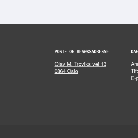
POST- OG BESØKSADRESSE
DA
Olav M. Troviks vei 13
Ann
0864 Oslo
Tlf
E-