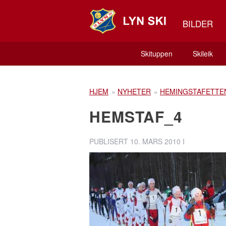
BILDER
Skituppen
Skileik
HJEM
»
NYHETER
»
HEMINGSTAFETTEN
HEMSTAF_4
PUBLISERT
10. MARS 2010
I