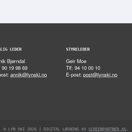
GLIG LEDER
STYRELEDER
ik Bjørndal
Geir Moe
: 90 19 98 69
Tlf: 94 10 00 10
post:
annik@lynski.no
E-post:
post@lynski.no
© LYN SKI 2026 | DIGITAL LØSNING AV
SCREENPARTNER AS
.