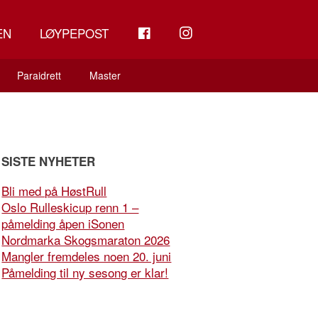
FB
INSTAGRAM
EN
LØYPEPOST
Paraidrett
Master
SISTE NYHETER
Bli med på HøstRull
Oslo Rulleskicup renn 1 –
påmelding åpen iSonen
Nordmarka Skogsmaraton 2026
Mangler fremdeles noen 20. juni
Påmelding til ny sesong er klar!