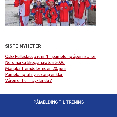
SISTE NYHETER
Oslo Rulleskicup renn 1 – påmelding åpen iSonen
Nordmarka Skogsmaraton 2026
Mangler fremdeles noen 20. juni
Påmelding til ny sesong er klar!
Våren er her – sykler du ?
PÅMELDING TIL TRENING