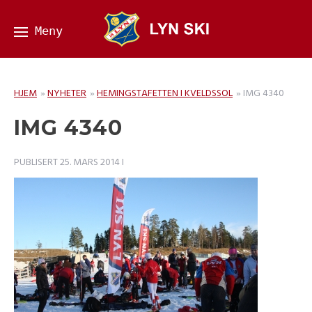
HJEM
»
NYHETER
»
HEMINGSTAFETTEN I KVELDSSOL
»
IMG 4340
IMG 4340
PUBLISERT
25. MARS 2014
I