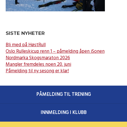
SISTE NYHETER
Bli med på HøstRull
Oslo Rulleskicup renn 1 – påmelding åpen iSonen
Nordmarka Skogsmaraton 2026
Mangler fremdeles noen 20. juni
Påmelding til ny sesong er klar!
PÅMELDING TIL TRENING
INNMELDING I KLUBB