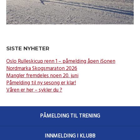
SISTE NYHETER
Oslo Rulleskicup renn 1 – påmelding åpen iSonen
Nordmarka Skogsmaraton 2026
Mangler fremdeles noen 20. juni
Påmelding til ny sesong er klar!
Våren er her – sykler du ?
PÅMELDING TIL TRENING
INNMELDING I KLUBB