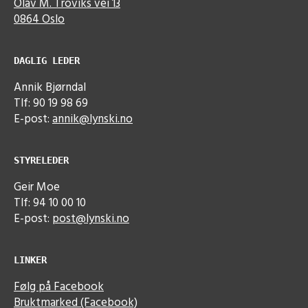
Olav M. Troviks vei 13
0864 Oslo
DAGLIG LEDER
Annik Bjørndal
Tlf: 90 19 98 69
E-post:
annik@lynski.no
STYRELEDER
Geir Moe
Tlf: 94 10 00 10
E-post:
post@lynski.no
LINKER
Følg på Facebook
Bruktmarked (Facebook)