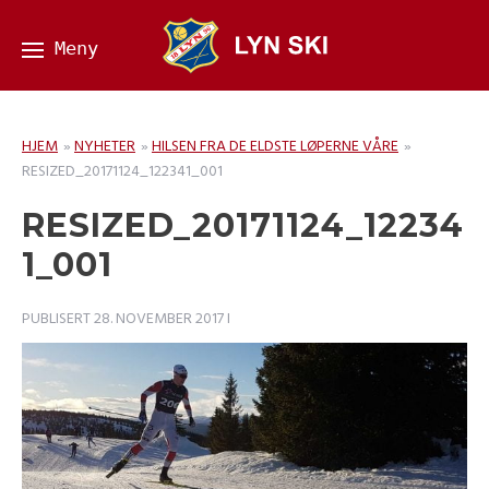
HJEM
»
NYHETER
»
HILSEN FRA DE ELDSTE LØPERNE VÅRE
»
RESIZED_20171124_122341_001
RESIZED_20171124_12234
1_001
PUBLISERT
28. NOVEMBER 2017
I