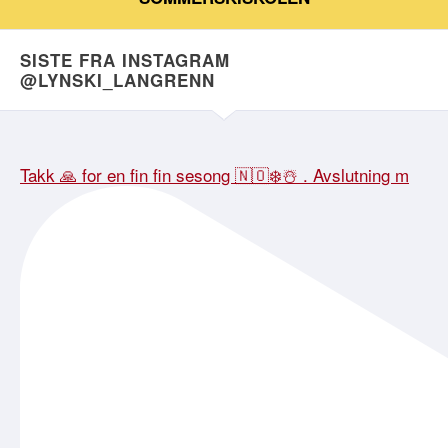
SISTE FRA INSTAGRAM
@LYNSKI_LANGRENN
Takk 🙏 for en fin fin sesong 🇳🇴❄️☃️ . Avslutning m