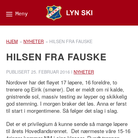
HJEM
»
NYHETER
»
HILSEN FRA FAUSKE
HILSEN FRA FAUSKE
PUBLISERT
25. FEBRUAR 2016
I
NYHETER
Nordover har det fløyet 17 løpere, 16 foreldre, to
trenere og Eirik (smører). Det er meldt om ni kalde,
gnistrende sol, massiv testing av løyper og skikkelig
god stemning. I morgen braker det løs. Anna er først
til start i morgentimene. Så følger det slag i slag.
Det er et privilegium å kunne sende så mange løpere
til årets Hovedlandsrennet. Det nærmeste våre 15-16
åringer kommer NM i sine klasser. Rundt troppen