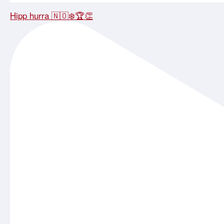
Hipp hurra 🇳🇴❄️🏆👏