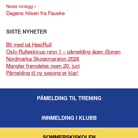
Neste innlegg
Dagens hilsen fra Fauske
SISTE NYHETER
Bli med på HøstRull
Oslo Rulleskicup renn 1 – påmelding åpen iSonen
Nordmarka Skogsmaraton 2026
Mangler fremdeles noen 20. juni
Påmelding til ny sesong er klar!
PÅMELDING TIL TRENING
INNMELDING I KLUBB
SOMMERSKISKOLEN