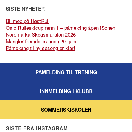
SISTE NYHETER
Bli med på HøstRull
Oslo Rulleskicup renn 1 – påmelding åpen iSonen
Nordmarka Skogsmaraton 2026
Mangler fremdeles noen 20. juni
Påmelding til ny sesong er klar!
PÅMELDING TIL TRENING
INNMELDING I KLUBB
SOMMERSKISKOLEN
SISTE FRA INSTAGRAM