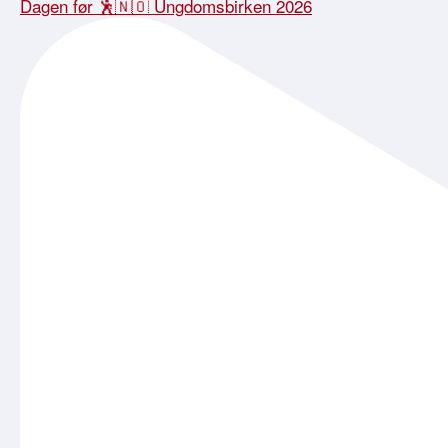
Dagen før 🕺🇳🇴 Ungdomsbirken 2026