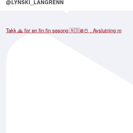
@LYNSKI_LANGRENN
Takk 🙏 for en fin fin sesong 🇳🇴❄️☃️ . Avslutning m