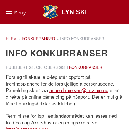
HJEM
»
KONKURRANSER
»
INFO KONKURRANSER
INFO KONKURRANSER
PUBLISERT
28. OKTOBER 2008
I
KONKURRANSER
Forslag til aktuelle o-løp står oppført på
treningsplanene for de forskjellige aldersgruppene.
Påmelding skjer via
anne.danielsen@imv.uio.no
eller
direkte på online påmelding på n3sport. Det er mulig å
låne tidtakingsbrikke av klubben.
Terminliste for løp i østlandsområdet kan lastes ned
fra Oslo og Akershus orienteringskrets, se
http://www.aook.no/
.