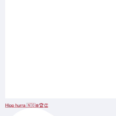
Hipp hurra 🇳🇴❄️🏆👏