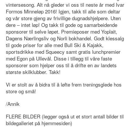
vintersesong. Alt nå gleder vi oss til neste år med Ivar
Formos Minneløp 2016! Igjen, takk til alle som deltar
og vår store gjeng av frivillige dugnadshjelpere. Uten
dere – intet løp! Og takk til gode og samarbeidende
sponsorer til selve løpet. Premieposer med Yoplait,
Dagens Nærlingsliv og Norli bokhandel. Godt klessalg
til gode priser for alle med Bull Ski & Kajakk,
sportsdrikke med Squeecy samt gratis lunchpremier
med Egon på Ullevål. Disse i tillegg til våre faste
sponsorer som hjelper oss til å drifte en av landets
største skilklubber. Takk!
Vi er stolt av å bidra til å løfte frem treningsglede hos
store og små!
/Annik
FLERE BILDER (legger også ut et stort antall bilder til
bildegalleriet på hjemmesiden)