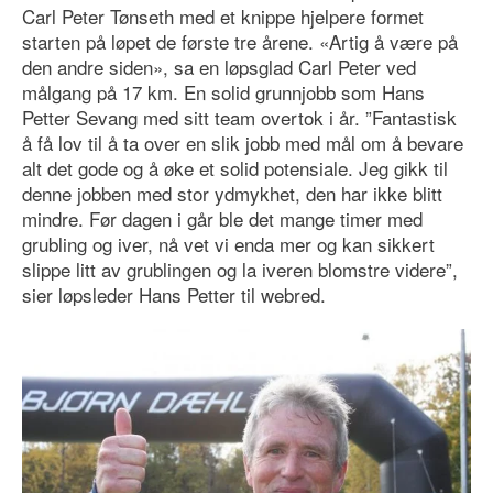
Carl Peter Tønseth med et knippe hjelpere formet
starten på løpet de første tre årene. «Artig å være på
den andre siden», sa en løpsglad Carl Peter ved
målgang på 17 km. En solid grunnjobb som Hans
Petter Sevang med sitt team overtok i år. ”Fantastisk
å få lov til å ta over en slik jobb med mål om å bevare
alt det gode og å øke et solid potensiale. Jeg gikk til
denne jobben med stor ydmykhet, den har ikke blitt
mindre. Før dagen i går ble det mange timer med
grubling og iver, nå vet vi enda mer og kan sikkert
slippe litt av grublingen og la iveren blomstre videre”,
sier løpsleder Hans Petter til webred.