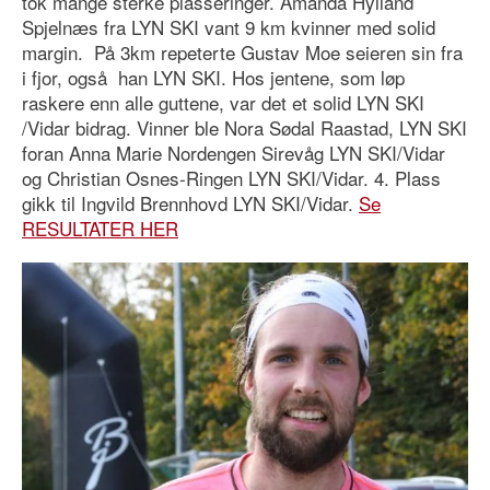
tok mange sterke plasseringer. Amanda Hylland
Spjelnæs fra LYN SKI vant 9 km kvinner med solid
margin. På 3km repeterte Gustav Moe seieren sin fra
i fjor, også han LYN SKI. Hos jentene, som løp
raskere enn alle guttene, var det et solid LYN SKI
/Vidar bidrag. Vinner ble Nora Sødal Raastad, LYN SKI
foran Anna Marie Nordengen Sirevåg LYN SKI/Vidar
og Christian Osnes-Ringen LYN SKI/Vidar. 4. Plass
gikk til Ingvild Brennhovd LYN SKI/Vidar.
Se
RESULTATER HER