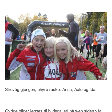
Sirevåg gjengen, uhyre raske. Anna, Axle og Ida.
Øvrige bilder legges til bildegalleri på web siden vår