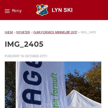
HJEM
»
NYHETER
»
IVAR FORMOS MINNELØP 2017
»
IMG_2405
IMG_2405
PUBLISERT
16. OKTOBER 2017
I