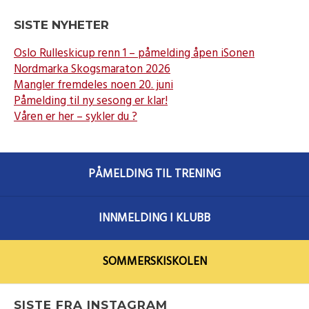
SISTE NYHETER
Oslo Rulleskicup renn 1 – påmelding åpen iSonen
Nordmarka Skogsmaraton 2026
Mangler fremdeles noen 20. juni
Påmelding til ny sesong er klar!
Våren er her – sykler du ?
PÅMELDING TIL TRENING
INNMELDING I KLUBB
SOMMERSKISKOLEN
SISTE FRA INSTAGRAM