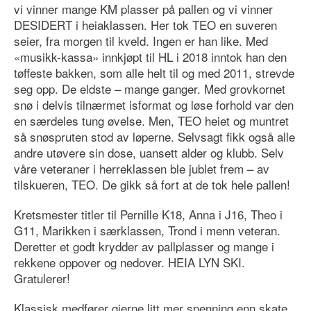
vi vinner mange KM plasser på pallen og vi vinner
DESIDERT i heiaklassen. Her tok TEO en suveren
seier, fra morgen til kveld. Ingen er han like. Med
«musikk-kassa» innkjøpt til HL i 2018 inntok han den
tøffeste bakken, som alle helt til og med 2011, strevde
seg opp. De eldste – mange ganger. Med grovkornet
snø i delvis tilnærmet isformat og løse forhold var den
en særdeles tung øvelse. Men, TEO heiet og muntret
så snøspruten stod av løperne. Selvsagt fikk også alle
andre utøvere sin dose, uansett alder og klubb. Selv
våre veteraner i herreklassen ble jublet frem – av
tilskueren, TEO. De gikk så fort at de tok hele pallen!
Kretsmester titler til Pernille K18, Anna i J16, Theo i
G11, Marikken i særklassen, Trond i menn veteran.
Deretter et godt krydder av pallplasser og mange i
rekkene oppover og nedover. HEIA LYN SKI.
Gratulerer!
Klassisk medfører gjerne litt mer spenning enn skate,