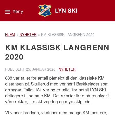
HJEM
»
NYHETER
»
KM KLASSISK LANGRENN 2020
KM KLASSISK LANGRENN
2020
PUBLISERT
25. JANUAR 2020
I
NYHETER
888 var tallet for antall påmeldt til den klassiske KM
distansen på Skullerud med venner i Bækkelaget som
arrangør. Tallet 181 var og er tallet for antall LYN SKI
deltagere til samme KM! Det skorter ikke på renniver i
våre rekker, lite ski-vegring og mye skiglede.
Vi vinner bredden, vi vinner med mange KM mestere,