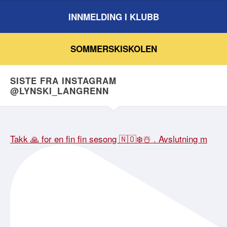
INNMELDING I KLUBB
SOMMERSKISKOLEN
SISTE FRA INSTAGRAM
@LYNSKI_LANGRENN
Takk 🙏 for en fin fin sesong 🇳🇴❄️☃️ . Avslutning m