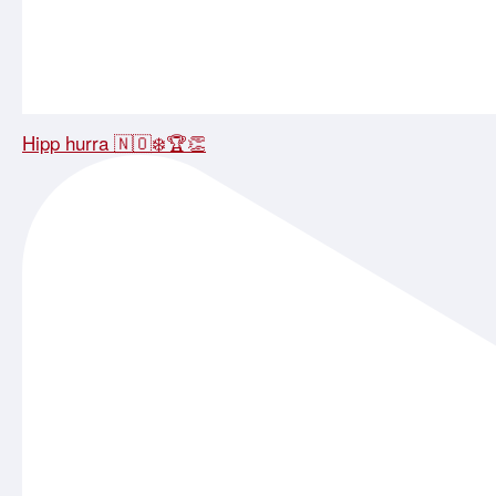
Hipp hurra 🇳🇴❄️🏆👏