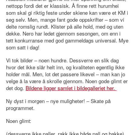
nettopp fordi det er klassisk. Å finne rett hurumhei
som skal gi riktig feste under skiene kan være et KM i
seg selv. Men, mange fant gode oppskrifter – som vi
delte romslig rundt. Klister på alle hold, med og uten
dekke. Nero har ledet gjennom sesongen, om enn i
tett konkurranse med god gammeldags universal. Mye
som satt i dag!
Vi tok bilder – noen hundre. Dessverre en slik dag
hvor det ikke slår helt inn, og kvaliteten egentlig ikke
holder mål. Men, lot det passere likevel – man kan jo
velge å la være å skrolle gjennom. Noen gode glimt er
det dog.
Bildene ligger samlet i bildegalleriet her.
Ny dyst i morgen – nye muligheter! – Skate på
programmet.
Noen glimt:
(dessverre ikke paller, rakk ikke både pall og bakke)