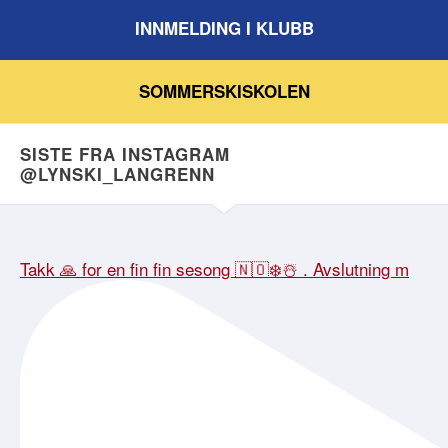
INNMELDING I KLUBB
SOMMERSKISKOLEN
SISTE FRA INSTAGRAM
@LYNSKI_LANGRENN
Takk 🙏 for en fin fin sesong 🇳🇴❄️☃️ . Avslutning m