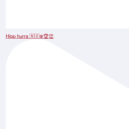
Hipp hurra 🇳🇴❄️🏆👏