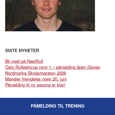
SISTE NYHETER
Bli med på HøstRull
Oslo Rulleskicup renn 1 – påmelding åpen iSonen
Nordmarka Skogsmaraton 2026
Mangler fremdeles noen 20. juni
Påmelding til ny sesong er klar!
PÅMELDING TIL TRENING