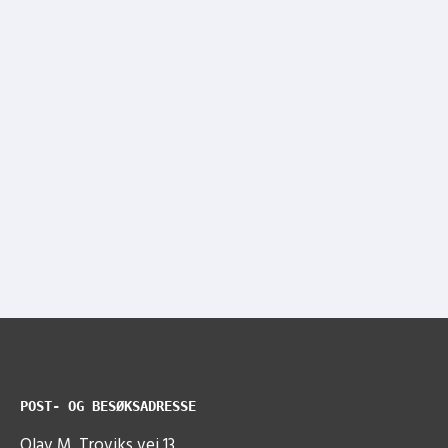
POST- OG BESØKSADRESSE
Olav M. Troviks vei 13