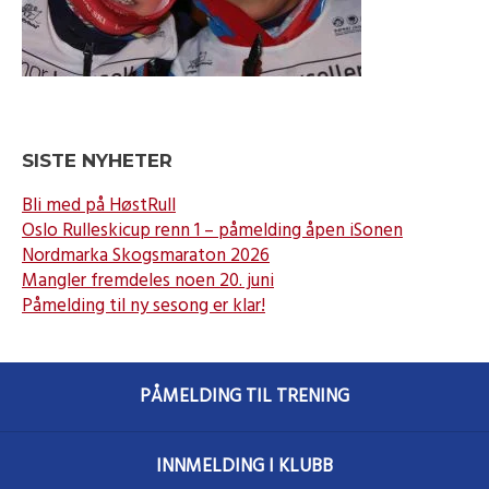
SISTE NYHETER
Bli med på HøstRull
Oslo Rulleskicup renn 1 – påmelding åpen iSonen
Nordmarka Skogsmaraton 2026
Mangler fremdeles noen 20. juni
Påmelding til ny sesong er klar!
PÅMELDING TIL TRENING
INNMELDING I KLUBB