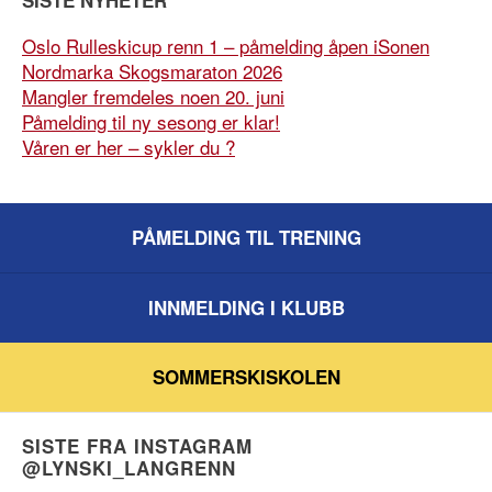
SISTE NYHETER
Oslo Rulleskicup renn 1 – påmelding åpen iSonen
Nordmarka Skogsmaraton 2026
Mangler fremdeles noen 20. juni
Påmelding til ny sesong er klar!
Våren er her – sykler du ?
PÅMELDING TIL TRENING
INNMELDING I KLUBB
SOMMERSKISKOLEN
SISTE FRA INSTAGRAM
@LYNSKI_LANGRENN