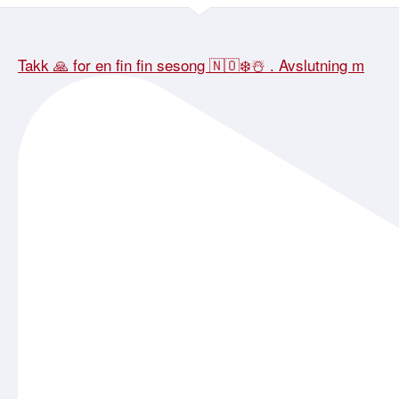
Takk 🙏 for en fin fin sesong 🇳🇴❄️☃️ . Avslutning m