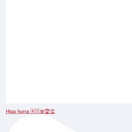
Hipp hurra 🇳🇴❄️🏆👏