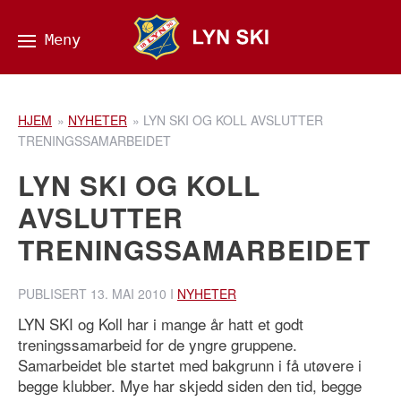
HJEM
»
NYHETER
»
LYN SKI OG KOLL AVSLUTTER
TRENINGSSAMARBEIDET
LYN SKI OG KOLL
AVSLUTTER
TRENINGSSAMARBEIDET
PUBLISERT
13. MAI 2010
I
NYHETER
LYN SKI og Koll har i mange år hatt et godt
treningssamarbeid for de yngre gruppene.
Samarbeidet ble startet med bakgrunn i få utøvere i
begge klubber. Mye har skjedd siden den tid, begge