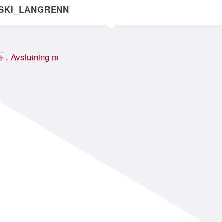
NSKI_LANGRENN
☃️ . Avslutning m