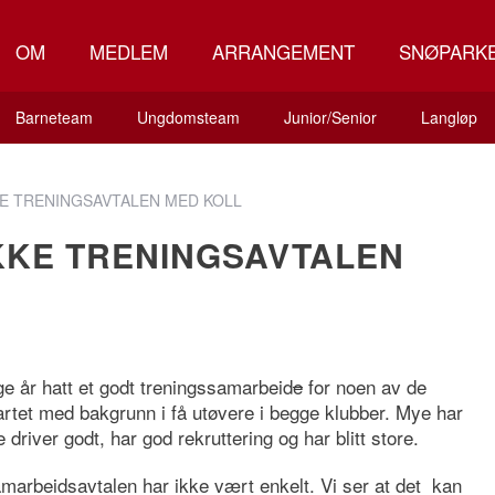
OM
MEDLEM
ARRANGEMENT
SNØPARK
Barneteam
Ungdomsteam
Junior/Senior
Langløp
KE TRENINGSAVTALEN MED KOLL
KKE TRENINGSAVTALEN
e år hatt et godt treningssamarbeid
e
for noen av de
rtet med bakgrunn i få utøvere i begge klubber. Mye har
driver godt, har god rekruttering og har blitt store.
amarbeidsavtalen har ikke vært enkelt. Vi ser at det kan