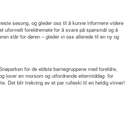
 neste sesong, og gleder oss til å kunne informere videre
il et uformelt foreldremøte for å svare på spørsmål og å
n står for døren – gleder vi oss allerede til en ny og
y i Snøparken for de eldste barnegruppene med foreldre,
 og lover en morsom og utfordrende ettermiddag for
e. Det blir trekning av et par rulleski til en heldig vinner!