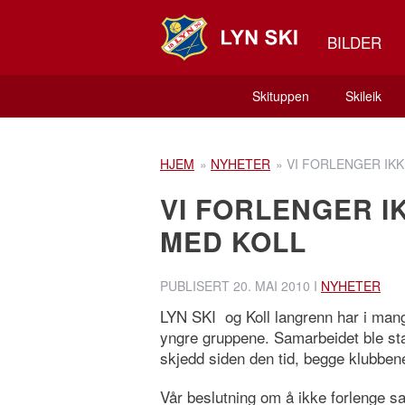
BILDER
Skituppen
Skileik
HJEM
»
NYHETER
»
VI FORLENGER IK
VI FORLENGER I
MED KOLL
PUBLISERT
20. MAI 2010
I
NYHETER
LYN SKI og Koll langrenn har i mang
yngre gruppene. Samarbeidet ble sta
skjedd siden den tid, begge klubbene 
Vår beslutning om å ikke forlenge s