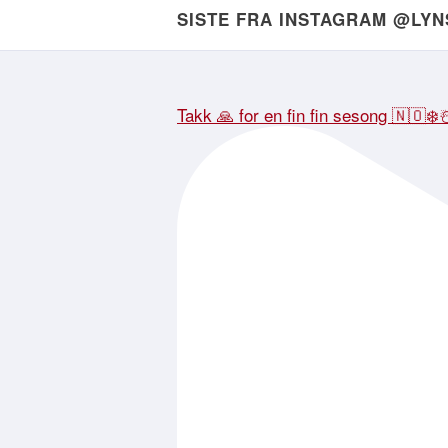
SISTE FRA INSTAGRAM @LY
Takk 🙏 for en fin fin sesong 🇳🇴❄️