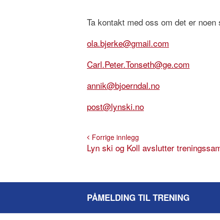
Ta kontakt med oss om det er noen 
ola.bjerke@gmail.com
Carl.Peter.Tonseth@ge.com
annik@bjoerndal.no
post@lynski.no
Forrige innlegg
Lyn ski og Koll avslutter treningssa
PÅMELDING TIL TRENING