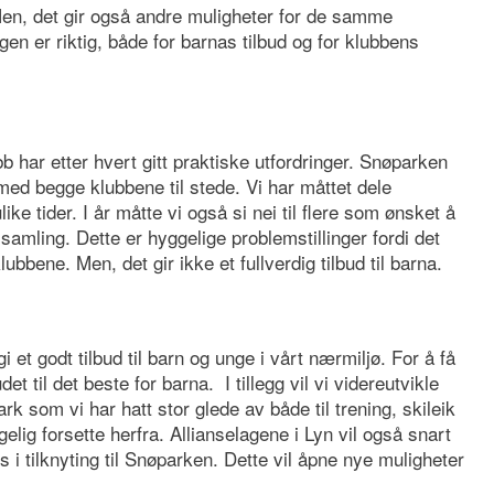
en, det gir også andre muligheter for de samme
gen er riktig, både for barnas tilbud og for klubbens
har etter hvert gitt praktiske utfordringer. Snøparken
 med begge klubbene til stede. Vi har måttet dele
ike tider. I år måtte vi også si nei til flere som ønsket å
samling. Dette er hyggelige problemstillinger fordi det
ubbene. Men, det gir ikke et fullverdig tilbud til barna.
i et godt tilbud til barn og unge i vårt nærmiljø. For å få
det til det beste for barna. I tillegg vil vi videreutvikle
 som vi har hatt stor glede av både til trening, skileik
gelig forsette herfra. Allianselagene i Lyn vil også snart
s i tilknyting til Snøparken. Dette vil åpne nye muligheter