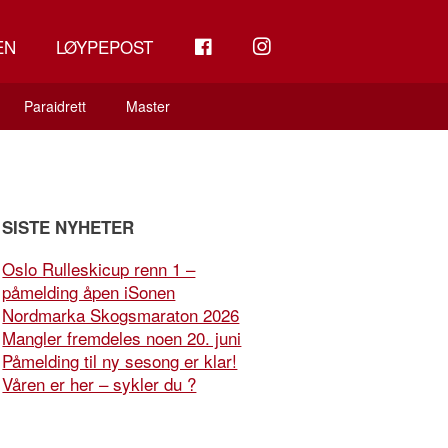
FB
INSTAGRAM
EN
LØYPEPOST
Paraidrett
Master
SISTE NYHETER
Oslo Rulleskicup renn 1 –
påmelding åpen iSonen
Nordmarka Skogsmaraton 2026
Mangler fremdeles noen 20. juni
Påmelding til ny sesong er klar!
Våren er her – sykler du ?