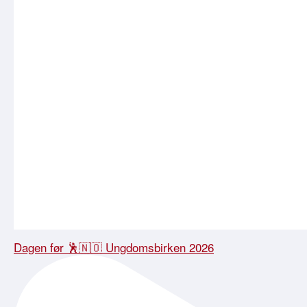
Dagen før 🕺🇳🇴 Ungdomsbirken 2026