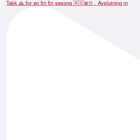
Takk 🙏 for en fin fin sesong 🇳🇴❄️☃️ . Avslutning m