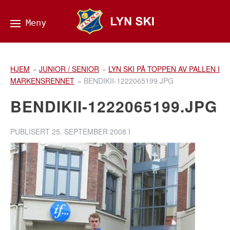
HJEM
»
JUNIOR / SENIOR
»
LYN SKI PÅ TOPPEN AV PALLEN I
MARKENSRENNET
»
BENDIKII-1222065199.JPG
BENDIKII-1222065199.JPG
PUBLISERT
25. SEPTEMBER 2008
I