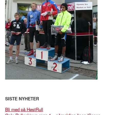
SISTE NYHETER
Bli med på HøstRull