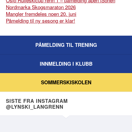
Oslo Rulleskicup renn 1 – påmelding åpen iSonen
Nordmarka Skogsmaraton 2026
Mangler fremdeles noen 20. juni
Påmelding til ny sesong er klar!
PÅMELDING TIL TRENING
INNMELDING I KLUBB
SOMMERSKISKOLEN
SISTE FRA INSTAGRAM
@LYNSKI_LANGRENN