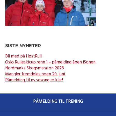
SISTE NYHETER
Bli med på HøstRull
Oslo Rulleskicup renn 1 – påmelding åpen iSonen
Nordmarka Skogsmaraton 2026
Mangler fremdeles noen 20. juni
Påmelding til ny sesong er klar!
PÅMELDING TIL TRENING